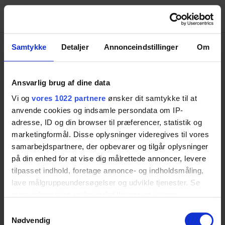
Menu
Samtykke
Detaljer
Annonceindstillinger
Om
CONCEPTS
Ansvarlig brug af dine data
Vi og
vores 1022 partnere
ønsker dit samtykke til at
anvende cookies og indsamle persondata om IP-
adresse, ID og din browser til præferencer, statistik og
Ringstedgade 221
marketingformål. Disse oplysninger videregives til vores
samarbejdspartnere, der opbevarer og tilgår oplysninger
VAT NO: 20461934
på din enhed for at vise dig målrettede annoncer, levere
Phone: +45 55 75 05 00
tilpasset indhold, foretage annonce- og indholdsmåling,
DK-4700 Naestved
lave målgruppeundersøgelser og udvikle tjenester. Se
Categories
mere information under
indstillinger
og i vores
Bathroom
persondatapolitik. Du kan altid trække dit samtykke
Samtykkevalg
Kitchen
tilbage eller ændre indstillinger fra vores
Nødvendig