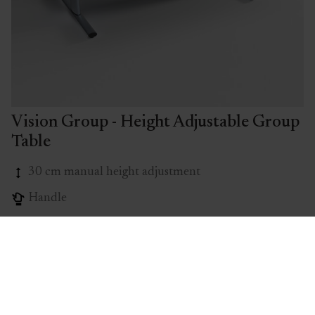
Vision Group - Height Adjustable Group
Table
30 cm manual height adjustment
Handle
Max. weight: 100 kg
No cross bars and fascia
Rounded corners & oval shaped legs
View Vision Group - Height Adjustable Group Table