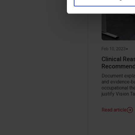
annonceringspartnere og anal
dem, eller som de har indsaml
•
Feb 10, 2023
Clinical Rea
Recommendi
Document explai
and evidence‑b
occupational t
justify Vision T
Read article