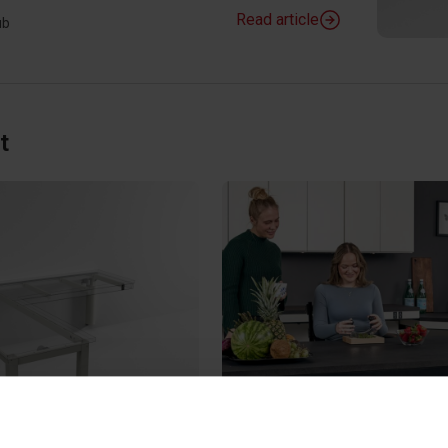
Read article
ub
t