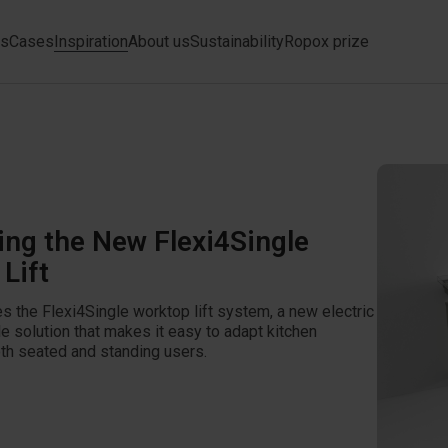
ts
Cases
Inspiration
About us
Sustainability
Ropox prize
ing the New Flexi4Single
Lift
s the Flexi4Single worktop lift system, a new electric
e solution that makes it easy to adapt kitchen
th seated and standing users.