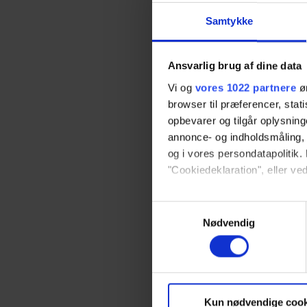
Samtykke
•
Mar 2, 2026
Introducing
Worktop Lif
Ansvarlig brug af dine data
Vi og
vores 1022 partnere
øn
Ropox introduce
lift system, a n
browser til præferencer, stat
solution that ma
opbevarer og tilgår oplysning
worktops for bo
annonce- og indholdsmåling,
users.
og i vores persondatapolitik. 
Read article
"Cookiedeklaration", eller ved
Hvis du tillader det, vil vi og
Samtykkevalg
Indsamle præcise oply
Nødvendig
Identificere din enhed
Dine valg anvendes på hele w
Vi bruger cookies til at tilpas
Kun nødvendige cook
vores trafik. Vi deler også 