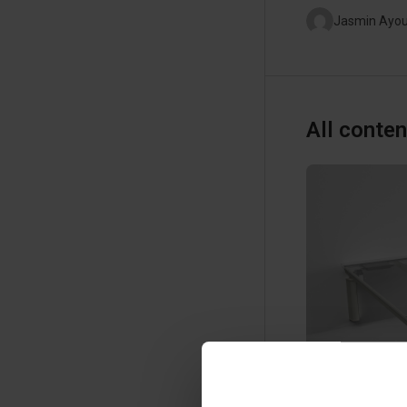
Jasmin Ayo
All conten