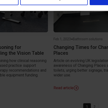
ysepartnere. Vores partnere kan kombinere disse data med andr
et fra din brug af deres tjenester.
•
Feb 1, 2023
Bathroom solutions
soning for
Changing Times for Cha
ng the Vision Table
Places
ning how clinical reasoning
Article on evolving UK legislatio
ased practice support
awareness of Changing Places 
herapy recommendations and
toilets, urging better signage, tra
able equipment funding.
wider use.
Read article
1
2