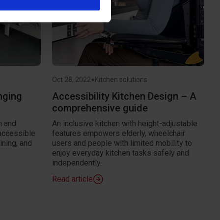
e oplysninger, du har givet
•
Oct 28, 2022
Kitchen solutions
nging
Accessibility Kitchen Design – A
comprehensive guide
n and
An inclusive kitchen with height-adjustable
accessible
features empowers elderly, wheelchair
ining, and
users and people with limited mobility to
enjoy everyday kitchen tasks safely and
independently.
Read article