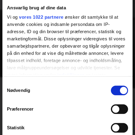
Ansvarlig brug af dine data
Vi og
vores 1022 partnere
ønsker dit samtykke til at
anvende cookies og indsamle persondata om IP-
adresse, ID og din browser til præferencer, statistik og
marketingformål. Disse oplysninger videregives til vores
samarbejdspartnere, der opbevarer og tilgår oplysninger
på din enhed for at vise dig målrettede annoncer, levere
tilpasset indhold, foretage annonce- og indholdsmåling,
lave målgruppeundersøgelser og udvikle tjenester. Se
mere information under
indstillinger
og i vores
persondatapolitik. Du kan altid trække dit samtykke
Samtykkevalg
tilbage eller ændre indstillinger fra vores
Nødvendig
"Cookiedeklaration", eller ved at trykke på "Privacy
trigger" ikonet.
Præferencer
Hvis du tillader det, vil vi også gerne:
Indsamle præcise oplysninger om din placering,
Statistik
der kan være nøjagtig inden for få meter