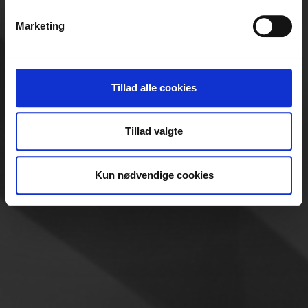
Identificere din enhed baseret på en scanning af
Marketing
dens unikke karakteristika (fingerprinting)
Dine valg anvendes på hele websitet.
Vi bruger cookies til at tilpasse vores indhold og
Tillad alle cookies
annoncer, til at vise dig funktioner til sociale medier og til
at analysere vores trafik. Vi deler også oplysninger om
Tillad valgte
din brug af vores hjemmeside med vores partnere inden
for sociale medier, annonceringspartnere og
analysepartnere. Vores partnere kan kombinere disse
Kun nødvendige cookies
data med andre oplysninger, du har givet dem, eller som
de har indsamlet fra din brug af deres tjenester.