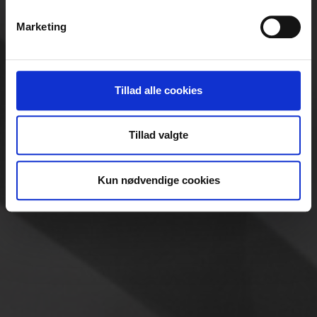
Identificere din enhed baseret på en scanning af
Marketing
dens unikke karakteristika (fingerprinting)
Dine valg anvendes på hele websitet.
Vi bruger cookies til at tilpasse vores indhold og
Tillad alle cookies
annoncer, til at vise dig funktioner til sociale medier og til
at analysere vores trafik. Vi deler også oplysninger om
Tillad valgte
din brug af vores hjemmeside med vores partnere inden
for sociale medier, annonceringspartnere og
analysepartnere. Vores partnere kan kombinere disse
Kun nødvendige cookies
data med andre oplysninger, du har givet dem, eller som
de har indsamlet fra din brug af deres tjenester.