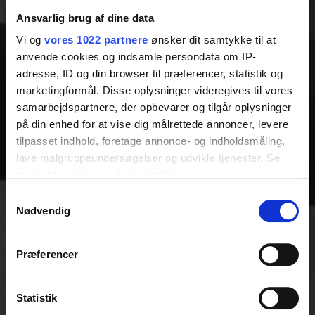
Ansvarlig brug af dine data
Vi og
vores 1022 partnere
ønsker dit samtykke til at
anvende cookies og indsamle persondata om IP-
adresse, ID og din browser til præferencer, statistik og
marketingformål. Disse oplysninger videregives til vores
samarbejdspartnere, der opbevarer og tilgår oplysninger
på din enhed for at vise dig målrettede annoncer, levere
tilpasset indhold, foretage annonce- og indholdsmåling,
lave målgruppeundersøgelser og udvikle tjenester. Se
mere information under
indstillinger
og i vores
persondatapolitik. Du kan altid trække dit samtykke
Samtykkevalg
tilbage eller ændre indstillinger fra vores
Nødvendig
"Cookiedeklaration", eller ved at trykke på "Privacy
trigger" ikonet.
Præferencer
Hvis du tillader det, vil vi også gerne:
Indsamle præcise oplysninger om din placering,
Statistik
der kan være nøjagtig inden for få meter