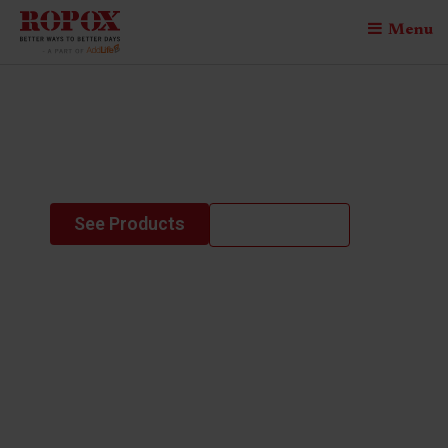
Menu
4single frame
manual
See Products
Contact us