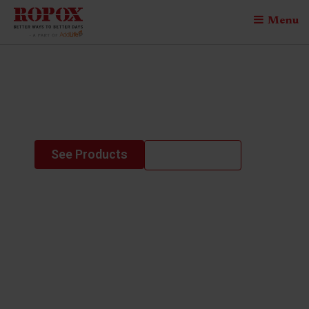
Menu
grab and shower
rails
See Products
Contact us