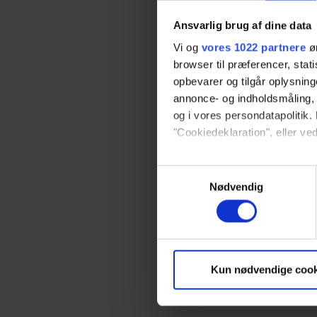
Ansvarlig brug af dine data
Vi og
vores 1022 partnere
øn
browser til præferencer, stat
opbevarer og tilgår oplysning
annonce- og indholdsmåling,
og i vores persondatapolitik. 
"Cookiedeklaration", eller ved
Hvis du tillader det, vil vi og
Samtykkevalg
Indsamle præcise oply
Nødvendig
Identificere din enhed
Dine valg anvendes på hele w
Vi bruger cookies til at tilpas
Kun nødvendige cook
vores trafik. Vi deler også 
annonceringspartnere og anal
dem, eller som de har indsaml