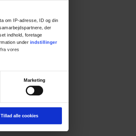
ta om IP-adresse, ID og din
s samarbejdspartnere, der
set indhold, foretage
ormation under
indstillinger
 fra vores
ter
Marketing
ting)
 medier og til at analysere
Tillad alle cookies
nden for sociale medier,
e oplysninger, du har givet