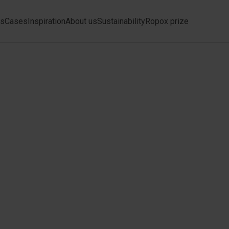
ts
Cases
Inspiration
About us
Sustainability
Ropox prize