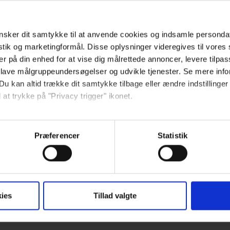
sker dit samtykke til at anvende cookies og indsamle personda
istik og marketingformål. Disse oplysninger videregives til vore
er på din enhed for at vise dig målrettede annoncer, levere tilpas
 lave målgruppeundersøgelser og udvikle tjenester. Se mere inf
Du kan altid trække dit samtykke tilbage eller ændre indstillinger
 at trykke på "Privacy trigger" ikonet.
så gerne:
sninger om din placering, der kan være nøjagtig inden for få me
Præferencer
Statistik
 baseret på en scanning af dens unikke karakteristika (fingerprin
ebsitet.
se vores indhold og annoncer, til at vise dig funktioner til sociale
ies
Tillad valgte
oplysninger om din brug af vores hjemmeside med vores partnere i
ysepartnere. Vores partnere kan kombinere disse data med andr
et fra din brug af deres tjenester.