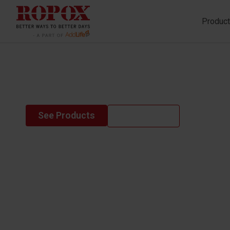
Produc
shower bed
See Products
Contact us