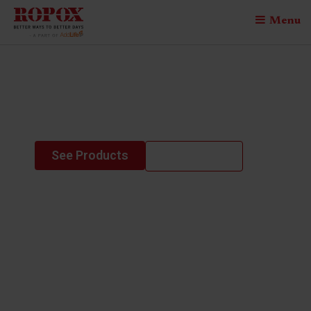
Menu
SupportLine
Electric
See Products
Contact us