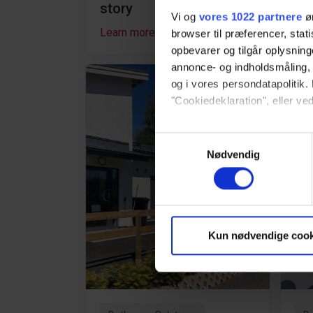
story
Vi og
vores 1022 partnere
øn
Learn more
Lea
browser til præferencer, stat
opbevarer og tilgår oplysning
annonce- og indholdsmåling,
og i vores persondatapolitik. 
"Cookiedeklaration", eller ved
Hvis du tillader det, vil vi og
Samtykkevalg
Indsamle præcise oply
Nødvendig
Identificere din enhed
Dine valg anvendes på hele w
Vi bruger cookies til at tilpas
Kun nødvendige cook
vores trafik. Vi deler også 
annonceringspartnere og anal
dem, eller som de har indsaml