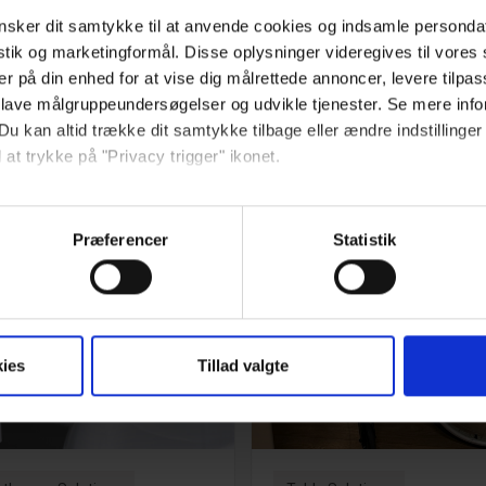
sker dit samtykke til at anvende cookies og indsamle personda
rn more
Learn more
istik og marketingformål. Disse oplysninger videregives til vore
er på din enhed for at vise dig målrettede annoncer, levere tilpas
 lave målgruppeundersøgelser og udvikle tjenester. Se mere inf
Du kan altid trække dit samtykke tilbage eller ændre indstillinger
 at trykke på "Privacy trigger" ikonet.
så gerne:
sninger om din placering, der kan være nøjagtig inden for få me
Præferencer
Statistik
 baseret på en scanning af dens unikke karakteristika (fingerprin
ebsitet.
se vores indhold og annoncer, til at vise dig funktioner til sociale
ies
Tillad valgte
oplysninger om din brug af vores hjemmeside med vores partnere i
ysepartnere. Vores partnere kan kombinere disse data med andr
et fra din brug af deres tjenester.