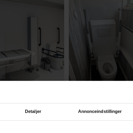
anging places solutions
Bathroom Solutions
Detaljer
Annonceindstillinger
defining Accessibility
Creative solutions br
 Sherwood
safety and freedom
servatory