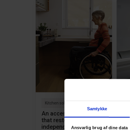
Kitchen solutions
Ch
Samtykke
An accessible kitchen
Re
that restores
at
independence: Dorthe’s
Ob
Ansvarlig brug af dine data