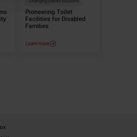
Changing places solutions
rms
Pioneering Toilet
ity
Facilities for Disabled
Families
Learn more
ox