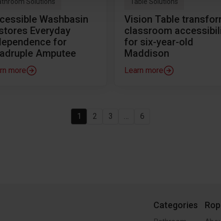
throom Solutions
Table Solutions
cessible Washbasin
Vision Table transfo
stores Everyday
classroom accessibil
dependence for
for six-year-old
adruple Amputee
Maddison
rn more
Learn more
1
2
3
…
6
Categories
Rop