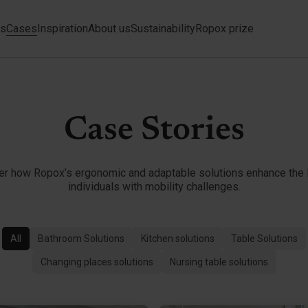
ts
Cases
Inspiration
About us
Sustainability
Ropox prize
Case Stories
er how Ropox’s ergonomic and adaptable solutions enhance the l
individuals with mobility challenges.
All
Bathroom Solutions
Kitchen solutions
Table Solutions
Changing places solutions
Nursing table solutions