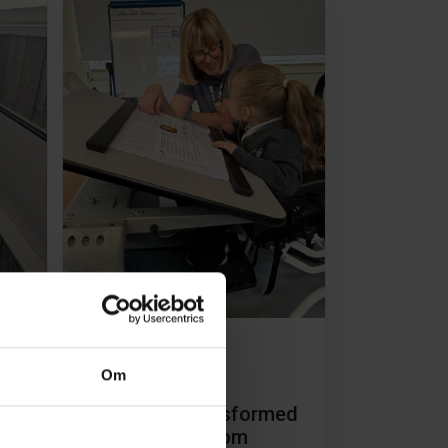
Table Solutions
Om
ing
How the right
equipment transformed
Rosie’s classroom