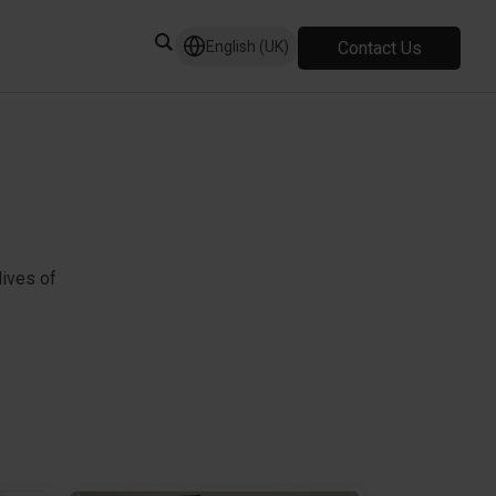
Contact Us
English (UK)
ives of