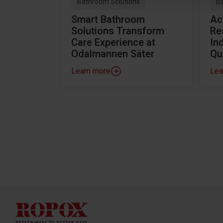
Bathroom Solutions
Ba
Smart Bathroom
Ac
Solutions Transform
Re
Care Experience at
In
Odalmannen Säter
Qu
Learn more
Lea