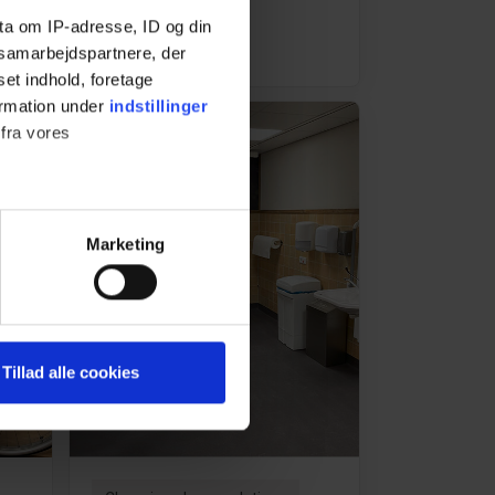
experience
ta om IP-adresse, ID og din
Learn more
s samarbejdspartnere, der
set indhold, foretage
ormation under
indstillinger
 fra vores
ter
Marketing
ting)
 medier og til at analysere
Tillad alle cookies
nden for sociale medier,
e oplysninger, du har givet