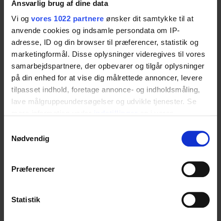
Ansvarlig brug af dine data
a stable and secure way for children to access
Vi og
vores 1022 partnere
ønsker dit samtykke til at
the table. Its compact, well-designed form fits
anvende cookies og indsamle persondata om IP-
adresse, ID og din browser til præferencer, statistik og
neatly beside the changing table, combining
marketingformål. Disse oplysninger videregives til vores
safety, convenience, and efficiency in one
samarbejdspartnere, der opbevarer og tilgår oplysninger
practical accessory.
på din enhed for at vise dig målrettede annoncer, levere
tilpasset indhold, foretage annonce- og indholdsmåling,
lave målgruppeundersøgelser og udvikle tjenester. Se
Specifications
mere information under
indstillinger
og i vores
persondatapolitik. Du kan altid trække dit samtykke
Samtykkevalg
tilbage eller ændre indstillinger fra vores
Nødvendig
"Cookiedeklaration", eller ved at trykke på "Privacy
Item number
trigger" ikonet.
Præferencer
50-50702
Hvis du tillader det, vil vi også gerne:
Indsamle præcise oplysninger om din placering,
Statistik
der kan være nøjagtig inden for få meter
Dimensions