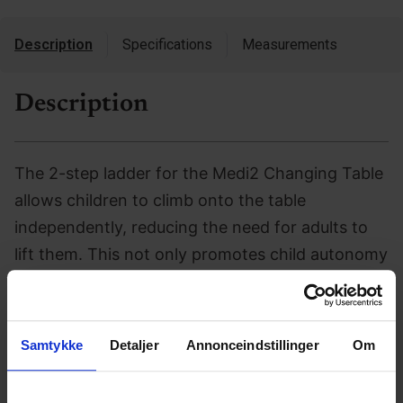
Description
Specifications
Measurements
Description
The 2-step ladder for the Medi2 Changing Table
allows children to climb onto the table
independently, reducing the need for adults to
lift them. This not only promotes child autonomy
but also significantly improves working
conditions for caregivers, minimizing strain and
making daily routines safer and more
Samtykke
Detaljer
Annonceindstillinger
Om
comfortable.
With its sturdy construction, the ladder provides