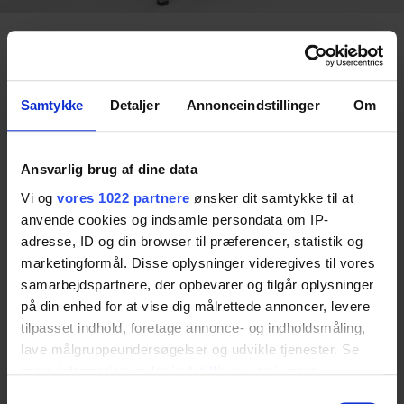
Designed for Dignity. Built for
Everyday Life.
Samtykke
Detaljer
Annonceindstillinger
Om
Our mission & vision believes in people with disabilities
have the right to a dignified life where they have the
Ansvarlig brug af dine data
freedom to cook, go to the toilet, and sit at a desk – also
Vi og
vores 1022 partnere
ønsker dit samtykke til at
if they are wheelchair users.
anvende cookies og indsamle persondata om IP-
But the role of the helpers should also be attractive with
adresse, ID og din browser til præferencer, statistik og
as good a working environment as possible.
marketingformål. Disse oplysninger videregives til vores
This is why we have chosen to specialise in flexible and
samarbejdspartnere, der opbevarer og tilgår oplysninger
integrated solutions that make everyday life easier in
på din enhed for at vise dig målrettede annoncer, levere
private homes, institutions, and care centres. Stylish and
tilpasset indhold, foretage annonce- og indholdsmåling,
discreet, our functional assistive devices for kitchens,
lave målgruppeundersøgelser og udvikle tjenester. Se
bathrooms, and living rooms are seamlessly integrated in
the home and provide a better working environment for
mere information under
indstillinger
og i vores
disabled people and their carers.
persondatapolitik. Du kan altid trække dit samtykke
Samtykkevalg