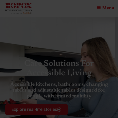
Menu
Care Solutions For
Accessible Living
Accessible kitchens, bathrooms, changing
tables and adjustable tables designed for
people with limited mobility
Explore real-life stories