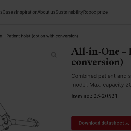
ts
Cases
Inspiration
About us
Sustainability
Ropox prize
e – Patient hoist (option with conversion)
All-in-One – 
conversion)
Combined patient and st
model. Max. capacity 2
Item no.:
25-20521
Download datasheet