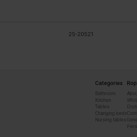
25-20521
Categories
Rop
Bathroom
Abou
Kitchen
Whis
Tables
Dist
Changing beds
Cont
Nursing tables
Gene
Pers