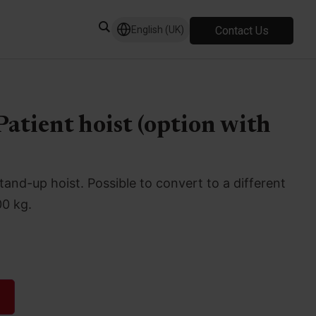
Contact Us
English (UK)
Patient hoist (option with
and-up hoist. Possible to convert to a different
00 kg.