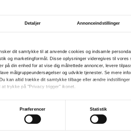
Detaljer
Annonceindstillinger
sker dit samtykke til at anvende cookies og indsamle personda
istik og marketingformål. Disse oplysninger videregives til vore
er på din enhed for at vise dig målrettede annoncer, levere tilpas
 lave målgruppeundersøgelser og udvikle tjenester. Se mere inf
Du kan altid trække dit samtykke tilbage eller ændre indstillinger
 at trykke på "Privacy trigger" ikonet.
så gerne:
sninger om din placering, der kan være nøjagtig inden for få me
Præferencer
Statistik
 baseret på en scanning af dens unikke karakteristika (fingerprin
ebsitet.