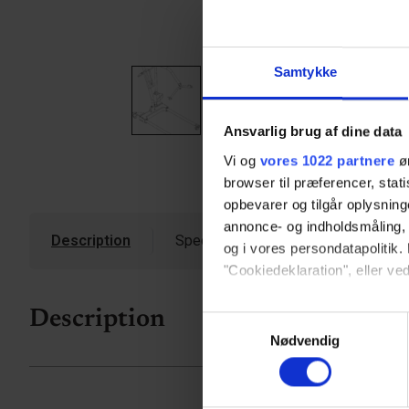
Samtykke
Ansvarlig brug af dine data
Vi og
vores 1022 partnere
øn
browser til præferencer, stat
opbevarer og tilgår oplysning
annonce- og indholdsmåling,
Description
Specifications
og i vores persondatapolitik. 
"Cookiedeklaration", eller ved
Hvis du tillader det, vil vi og
Description
Samtykkevalg
Indsamle præcise oply
Nødvendig
Identificere din enhed
Dine valg anvendes på hele w