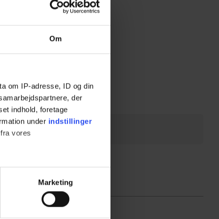
Om
ta om IP-adresse, ID og din
s samarbejdspartnere, der
set indhold, foretage
ormation under
indstillinger
 fra vores
ter
Marketing
ting)