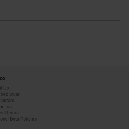
ox
t Us
tleblower
ributors
act us
ral terms
onal Data Policies