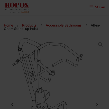
Menu
Home
/
Products
/
Accessible Bathrooms
/
All-in-
One – Stand-up hoist