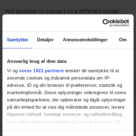
Not possible to convert to a different model.
Max. capacity 200 kg.
Item no.:
25-20525
Samtykke
Detaljer
Annonceindstillinger
Om
Download datasheet
Ansvarlig brug af dine data
Vi og
vores 1022 partnere
ønsker dit samtykke til at
anvende cookies og indsamle persondata om IP-
adresse, ID og din browser til præferencer, statistik og
Description
Specifications
marketingformål. Disse oplysninger videregives til vores
samarbejdspartnere, der opbevarer og tilgår oplysninger
på din enhed for at vise dig målrettede annoncer, levere
Description
tilpasset indhold, foretage annonce- og indholdsmåling,
lave målgruppeundersøgelser og udvikle tjenester. Se
mere information under
indstillinger
og i vores
The All-in-One hoist can be converted from a