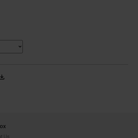
ox
t Us