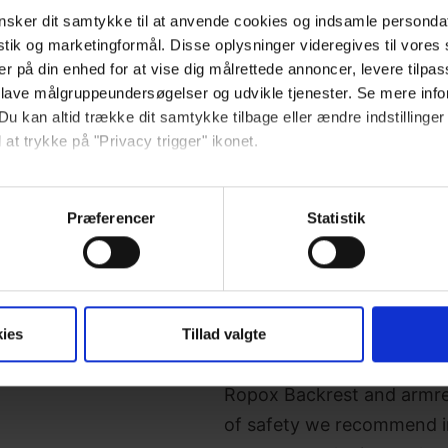
sker dit samtykke til at anvende cookies og indsamle personda
istik og marketingformål. Disse oplysninger videregives til vore
50 cm
er på din enhed for at vise dig målrettede annoncer, levere tilpas
 lave målgruppeundersøgelser og udvikle tjenester. Se mere inf
Du kan altid trække dit samtykke tilbage eller ændre indstillinger
 at trykke på "Privacy trigger" ikonet.
Tested according to DS/IS
så gerne:
sninger om din placering, der kan være nøjagtig inden for få me
Præferencer
Statistik
Backrest: Polyurethane (
 baseret på en scanning af dens unikke karakteristika (fingerprin
Wall unit: Stainless steel, 
ebsitet.
Armrest: Aluminium, stainle
se vores indhold og annoncer, til at vise dig funktioner til sociale
ies
Tillad valgte
oplysninger om din brug af vores hjemmeside med vores partnere i
ysepartnere. Vores partnere kan kombinere disse data med andr
et fra din brug af deres tjenester.
Ropox Backrest and armre
of safety we recommend i