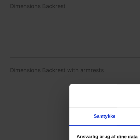
Dimensions Backrest
Dimensions Backrest with armrests
Samtykke
Ansvarlig brug af dine data