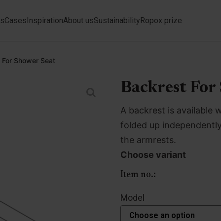
ts
Cases
Inspiration
About us
Sustainability
Ropox prize
 For Shower Seat
Backrest For
A backrest is available
folded up independently
the armrests.
Choose variant
Item no.:
Model