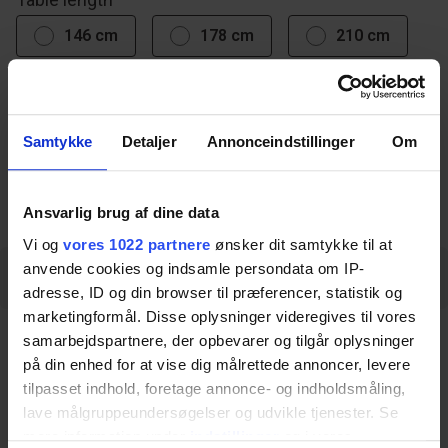
146 cm
178 cm
210 cm
Samtykke
Detaljer
Annonceindstillinger
Om
Download datasheet
Ansvarlig brug af dine data
Vi og
vores 1022 partnere
ønsker dit samtykke til at
anvende cookies og indsamle persondata om IP-
Description
Specifications
Measurements
adresse, ID og din browser til præferencer, statistik og
marketingformål. Disse oplysninger videregives til vores
Description
samarbejdspartnere, der opbevarer og tilgår oplysninger
på din enhed for at vise dig målrettede annoncer, levere
tilpasset indhold, foretage annonce- og indholdsmåling,
lave målgruppeundersøgelser og udvikle tjenester. Se
The Bed Guard – Long Side is a fold-down safety
mere information under
indstillinger
og i vores