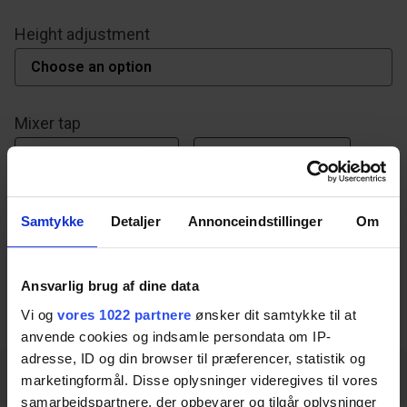
Height adjustment
Mixer tap
Right hand side
Left hand side
Samtykke
Detaljer
Annonceindstillinger
Om
Ansvarlig brug af dine data
Download datasheet
Vi og
vores 1022 partnere
ønsker dit samtykke til at
anvende cookies og indsamle persondata om IP-
adresse, ID og din browser til præferencer, statistik og
Specifications
Measurements
Downloads
marketingformål. Disse oplysninger videregives til vores
samarbejdspartnere, der opbevarer og tilgår oplysninger