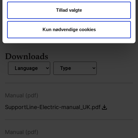
at analysere vores trafik. Vi deler også oplysninger om
Tillad valgte
din brug af vores hjemmeside med vores partnere inden
for sociale medier, annonceringspartnere og
analysepartnere. Vores partnere kan kombinere disse
Kun nødvendige cookies
data med andre oplysninger, du har givet dem, eller som
de har indsamlet fra din brug af deres tjenester.
Downloads
Manual (pdf)
SupportLine-Electric-manual_UK.pdf
Manual (pdf)