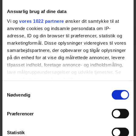
Download datasheet
Ansvarlig brug af dine data
Vi og
vores 1022 partnere
ønsker dit samtykke til at
anvende cookies og indsamle persondata om IP-
Specifications
Measurements
adresse, ID og din browser til præferencer, statistik og
marketingformål. Disse oplysninger videregives til vores
samarbejdspartnere, der opbevarer og tilgår oplysninger
Specifications
på din enhed for at vise dig målrettede annoncer, levere
tilpasset indhold, foretage annonce- og indholdsmåling,
lave målgruppeundersøgelser og udvikle tjenester. Se
mere information under
indstillinger
og i vores
Item number
persondatapolitik. Du kan altid trække dit samtykke
Samtykkevalg
40-14782
tilbage eller ændre indstillinger fra vores
Nødvendig
"Cookiedeklaration", eller ved at trykke på "Privacy
trigger" ikonet.
Præferencer
Measurements
Hvis du tillader det, vil vi også gerne:
Indsamle præcise oplysninger om din placering,
Statistik