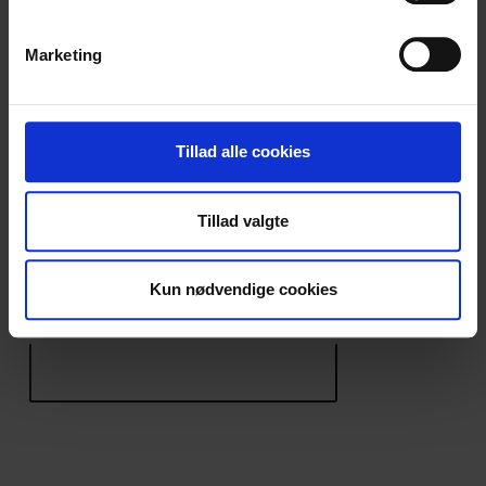
der kan være nøjagtig inden for få meter
Identificere din enhed baseret på en scanning af
Marketing
dens unikke karakteristika (fingerprinting)
Dine valg anvendes på hele websitet.
Vi bruger cookies til at tilpasse vores indhold og
Tillad alle cookies
annoncer, til at vise dig funktioner til sociale medier og til
at analysere vores trafik. Vi deler også oplysninger om
Tillad valgte
din brug af vores hjemmeside med vores partnere inden
for sociale medier, annonceringspartnere og
analysepartnere. Vores partnere kan kombinere disse
Kun nødvendige cookies
data med andre oplysninger, du har givet dem, eller som
de har indsamlet fra din brug af deres tjenester.