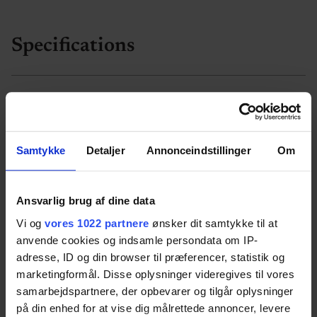
Specifications
Item number
40-40069
Samtykke
Detaljer
Annonceindstillinger
Om
Height adjustment
Ansvarlig brug af dine data
The height adjustment range is 15 cm.
Vi og
vores 1022 partnere
ønsker dit samtykke til at
anvende cookies og indsamle persondata om IP-
The Dock-in station can be easily height
adresse, ID og din browser til præferencer, statistik og
marketingformål. Disse oplysninger videregives til vores
adjusted together with the SwingLine
samarbejdspartnere, der opbevarer og tilgår oplysninger
washbasin.
på din enhed for at vise dig målrettede annoncer, levere