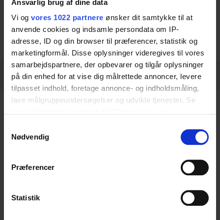
Ansvarlig brug af dine data
Vi og
vores 1022 partnere
ønsker dit samtykke til at
Download datasheet
anvende cookies og indsamle persondata om IP-
adresse, ID og din browser til præferencer, statistik og
marketingformål. Disse oplysninger videregives til vores
samarbejdspartnere, der opbevarer og tilgår oplysninger
Description
Specifications
på din enhed for at vise dig målrettede annoncer, levere
tilpasset indhold, foretage annonce- og indholdsmåling,
lave målgruppeundersøgelser og udvikle tjenester. Se
Description
mere information under
indstillinger
og i vores
persondatapolitik. Du kan altid trække dit samtykke
Samtykkevalg
tilbage eller ændre indstillinger fra vores
Nødvendig
Ropox slings are comfortable and flexible for
"Cookiedeklaration", eller ved at trykke på "Privacy
both user and assistant to use.
trigger" ikonet.
Præferencer
The slings are designed to divide weight and
Hvis du tillader det, vil vi også gerne:
load even and provide the user excellent
Indsamle præcise oplysninger om din placering,
Statistik
support.
der kan være nøjagtig inden for få meter
We have a selection of slings in many different
Identificere din enhed baseret på en scanning af