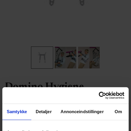
Domino Hygiene
Slings for bath and toilet. Str. L. Max waist 125
cm
Samtykke
Detaljer
Annonceindstillinger
Om
Item no.:
25-48023