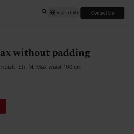
Contact Us
English (UK)
ax without padding
p hoist. Str. M. Max waist 100 cm