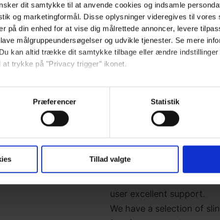
sker dit samtykke til at anvende cookies og indsamle personda
istik og marketingformål. Disse oplysninger videregives til vore
er på din enhed for at vise dig målrettede annoncer, levere tilpas
 lave målgruppeundersøgelser og udvikle tjenester. Se mere inf
Du kan altid trække dit samtykke tilbage eller ændre indstillinger
 at trykke på "Privacy trigger" ikonet.
så gerne:
sninger om din placering, der kan være nøjagtig inden for få me
Præferencer
Statistik
 baseret på en scanning af dens unikke karakteristika (fingerprin
ebsitet.
Ropox slings are comfortab
se vores indhold og annoncer, til at vise dig funktioner til sociale
ies
Tillad valgte
oplysninger om din brug af vores hjemmeside med vores partnere i
use.
ysepartnere. Vores partnere kan kombinere disse data med andr
The slings are designed t
et fra din brug af deres tjenester.
user excellent support.
We have a selection of slin