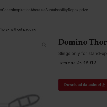
ts
Cases
Inspiration
About us
Sustainability
Ropox prize
horax without padding
Domino Thor
Slings only for stand-u
Item no.:
25-48012
Download datasheet