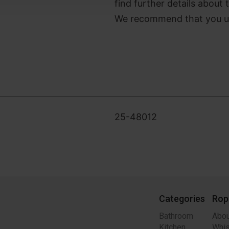
find further details about 
We recommend that you use
25-48012
Categories
Rop
Bathroom
Abou
Kitchen
Whis