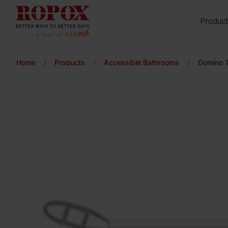
Produc
Home
/
Products
/
Accessible Bathrooms
/
Domino T