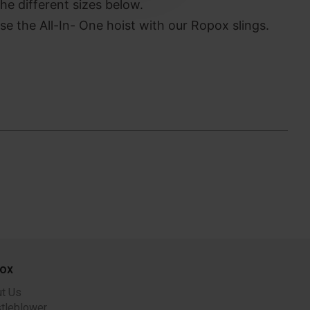
the different sizes below.
 the All-In- One hoist with our Ropox slings.
ox
t Us
tleblower