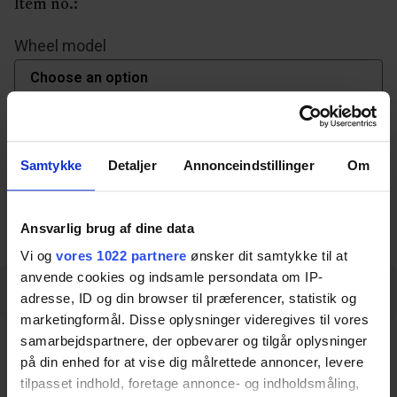
Item no.:
Wheel model
Samtykke
Detaljer
Annonceindstillinger
Om
Download datasheet
Ansvarlig brug af dine data
Vi og
vores 1022 partnere
ønsker dit samtykke til at
anvende cookies og indsamle persondata om IP-
Description
Specifications
Measurements
adresse, ID og din browser til præferencer, statistik og
marketingformål. Disse oplysninger videregives til vores
samarbejdspartnere, der opbevarer og tilgår oplysninger
Description
på din enhed for at vise dig målrettede annoncer, levere
tilpasset indhold, foretage annonce- og indholdsmåling,