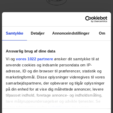
Samtykke
Detaljer
Annonceindstillinger
Om
Mounting Brackets
Ansvarlig brug af dine data
If the table frame needs to be secured to the
Vi og
vores 1022 partnere
ønsker dit samtykke til at
floor, these four mounting brackets can be easily
anvende cookies og indsamle persondata om IP-
installed on the 4Single table, providing stable
adresse, ID og din browser til præferencer, statistik og
fixation when required.
marketingformål. Disse oplysninger videregives til vores
samarbejdspartnere, der opbevarer og tilgår oplysninger
Item no.:
50-41605
på din enhed for at vise dig målrettede annoncer, levere
tilpasset indhold, foretage annonce- og indholdsmåling,
lave målgruppeundersøgelser og udvikle tjenester. Se
mere information under
indstillinger
og i vores
Download datasheet