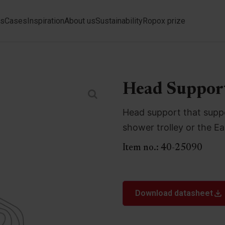
ts
Cases
Inspiration
About us
Sustainability
Ropox prize
Head Suppor
Head support that supp
shower trolley or the E
Item no.:
40-25090
Download datasheet