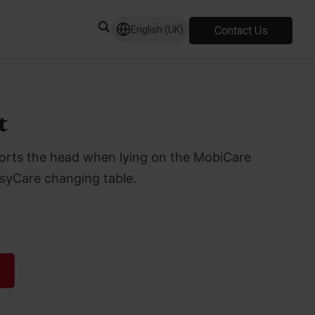
Contact Us
English (UK)
t
orts the head when lying on the MobiCare
asyCare changing table.