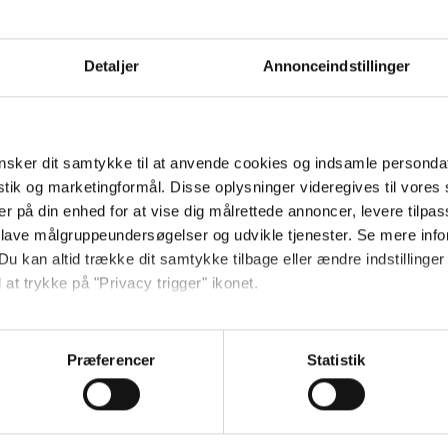
Detaljer
Annonceindstillinger
sker dit samtykke til at anvende cookies og indsamle personda
40-25090
istik og marketingformål. Disse oplysninger videregives til vore
er på din enhed for at vise dig målrettede annoncer, levere tilpas
 lave målgruppeundersøgelser og udvikle tjenester. Se mere inf
Du kan altid trække dit samtykke tilbage eller ændre indstillinger
 at trykke på "Privacy trigger" ikonet.
så gerne:
sninger om din placering, der kan være nøjagtig inden for få me
Præferencer
Statistik
 baseret på en scanning af dens unikke karakteristika (fingerprin
ebsitet.