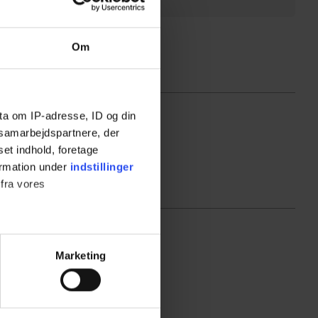
Om
ta om IP-adresse, ID og din
s samarbejdspartnere, der
set indhold, foretage
ormation under
indstillinger
 fra vores
ter
Marketing
ting)