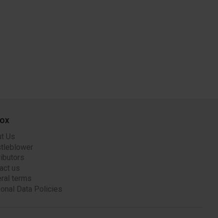
ox
t Us
tleblower
ributors
act us
ral terms
onal Data Policies