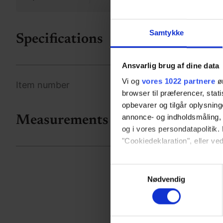
Samtykke
Specifications
Ansvarlig brug af dine data
Vi og
vores 1022 partnere
øn
Item number
browser til præferencer, stat
opbevarer og tilgår oplysning
annonce- og indholdsmåling,
Measurements
og i vores persondatapolitik. 
"Cookiedeklaration", eller ved
Hvis du tillader det, vil vi og
Samtykkevalg
Indsamle præcise oply
Nødvendig
Identificere din enhed
Dine valg anvendes på hele w