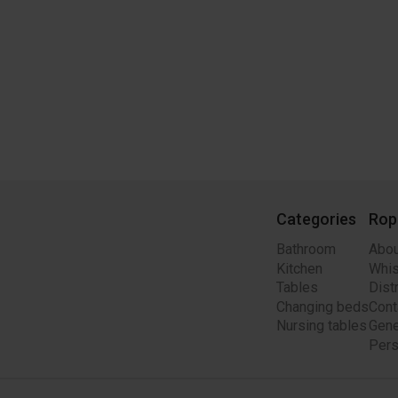
Categories
Rop
Bathroom
Abou
Kitchen
Whis
Tables
Dist
Changing beds
Cont
Nursing tables
Gene
Pers