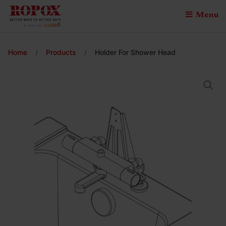
Menu
Home
/
Products
/
Holder For Shower Head