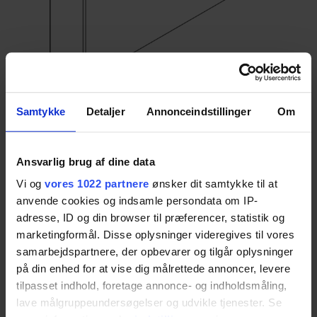
Samtykke
Detaljer
Annonceindstillinger
Om
Installationscover – for
aftermounting
Ansvarlig brug af dine data
Vi og
vores 1022 partnere
ønsker dit samtykke til at
Extended inner cover for the StandardLine
anvende cookies og indsamle persondata om IP-
Washbasin unit. The cover reaches down to the
adresse, ID og din browser til præferencer, statistik og
floor to conceal installations that may be
marketingformål. Disse oplysninger videregives til vores
positioned lower than our recommendations.
samarbejdspartnere, der opbevarer og tilgår oplysninger
på din enhed for at vise dig målrettede annoncer, levere
Item no.:
40-14783
tilpasset indhold, foretage annonce- og indholdsmåling,
lave målgruppeundersøgelser og udvikle tjenester. Se