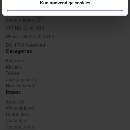
Kun nødvendige cookies
data med andre oplysninger, du har givet dem, eller som
de har indsamlet fra din brug af deres tjenester.
Ringstedgade 221
VAT NO: 20461934
Phone: +45 55 75 05 00
DK-4700 Naestved
Categories
Bathroom
Kitchen
Tables
Changing beds
Nursing tables
Ropox
About Us
Whistleblower
Distributors
Contact us
General terms