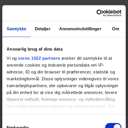
Manual Control
Samtykke
Detaljer
Annonceindstillinger
Om
Additional manual hand control with spiral cable.
Select the height adjustment range for the
changing table. Compatible with the Maxi2 and
Ansvarlig brug af dine data
Medi2 changing tables.
Vi og
vores 1022 partnere
ønsker dit samtykke til at
Choose variant
anvende cookies og indsamle persondata om IP-
adresse, ID og din browser til præferencer, statistik og
Item no.:
marketingformål. Disse oplysninger videregives til vores
samarbejdspartnere, der opbevarer og tilgår oplysninger
Height adjustment
på din enhed for at vise dig målrettede annoncer, levere
tilpasset indhold, foretage annonce- og indholdsmåling,
lave målgruppeundersøgelser og udvikle tjenester. Se
mere information under
indstillinger
og i vores
persondatapolitik. Du kan altid trække dit samtykke
Samtykkevalg
tilbage eller ændre indstillinger fra vores
Nødvendig