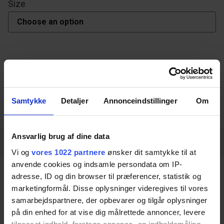
Size
Download datasheet
Samtykke
Detaljer
Annonceindstillinger
Om
Ansvarlig brug af dine data
Description
Specifications
Measurements
Vi og
vores 1022 partnere
ønsker dit samtykke til at
anvende cookies og indsamle persondata om IP-
Description
adresse, ID og din browser til præferencer, statistik og
marketingformål. Disse oplysninger videregives til vores
samarbejdspartnere, der opbevarer og tilgår oplysninger
på din enhed for at vise dig målrettede annoncer, levere
The Mattress for Changing table is a practical