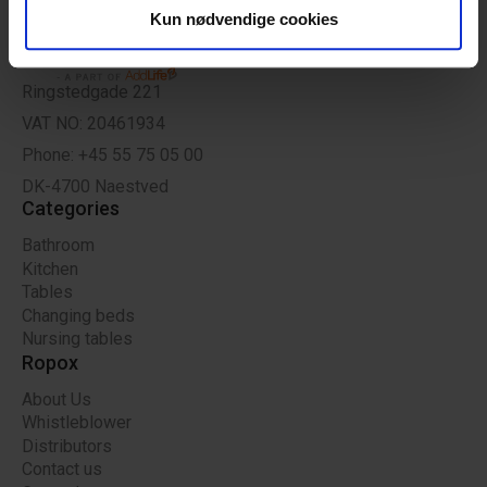
analysepartnere. Vores partnere kan kombinere disse
Kun nødvendige cookies
data med andre oplysninger, du har givet dem, eller som
de har indsamlet fra din brug af deres tjenester.
Ringstedgade 221
VAT NO: 20461934
Phone: +45 55 75 05 00
DK-4700 Naestved
Categories
Bathroom
Kitchen
Tables
Changing beds
Nursing tables
Ropox
About Us
Whistleblower
Distributors
Contact us