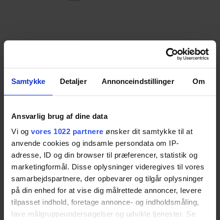
Mixer Tap With
Samtykke
Detaljer
Annonceindstillinger
Om
Extended Lever
Ansvarlig brug af dine data
The Oras Clinica mixer tap with a fixed 180 mm
Vi og
vores 1022 partnere
ønsker dit samtykke til at
extended lever for enhanced accessibility. This
anvende cookies og indsamle persondata om IP-
mixer tap is compatible with AdaptLine,
adresse, ID og din browser til præferencer, statistik og
StandardLine, SlimLine and SupportLine
marketingformål. Disse oplysninger videregives til vores
samarbejdspartnere, der opbevarer og tilgår oplysninger
washbasins.
på din enhed for at vise dig målrettede annoncer, levere
Item no.:
40-44039
tilpasset indhold, foretage annonce- og indholdsmåling,
lave målgruppeundersøgelser og udvikle tjenester. Se