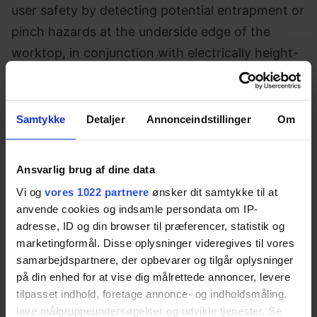
user safety by detecting potential entrapment or
pinch hazards at the underside edge of the
worktop, in conjunction with electrically height-
adjustable frames. Installed discreetly beneath
the front and side edges of the tabletop, the
strip helps safeguard users when the worktop
Samtykke
Detaljer
Annonceindstillinger
Om
moves up or down.
We recommend installing the strip along three
Ansvarlig brug af dine data
sides of the tabletop to maximise protection in
Vi og
vores 1022 partnere
ønsker dit samtykke til at
anvende cookies og indsamle persondata om IP-
the key risk zones. The Safety Strip offers a
adresse, ID og din browser til præferencer, statistik og
simple yet effective layer of safety.
marketingformål. Disse oplysninger videregives til vores
samarbejdspartnere, der opbevarer og tilgår oplysninger
på din enhed for at vise dig målrettede annoncer, levere
Specifications
tilpasset indhold, foretage annonce- og indholdsmåling,
lave målgruppeundersøgelser og udvikle tjenester. Se