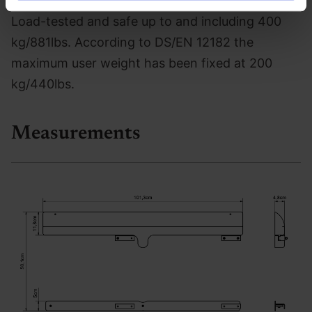
de har indsamlet fra din brug af deres tjenester.
Load-tested and safe up to and including 400
kg/881lbs. According to DS/EN 12182 the
maximum user weight has been fixed at 200
kg/440lbs.
Measurements