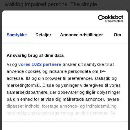
walking impaired persons. The simple
adjustment system offers frequent adjustment
of the washbasin to suit different users and
helpers. The lateral adjustment range is 350 mm.
Samtykke
Detaljer
Annonceindstillinger
Om
Ansvarlig brug af dine data
Vi og
vores 1022 partnere
ønsker dit samtykke til at
Specifications
anvende cookies og indsamle persondata om IP-
adresse, ID og din browser til præferencer, statistik og
marketingformål. Disse oplysninger videregives til vores
Item number
samarbejdspartnere, der opbevarer og tilgår oplysninger
på din enhed for at vise dig målrettede annoncer, levere
40-44030
tilpasset indhold, foretage annonce- og indholdsmåling,
lave målgruppeundersøgelser og udvikle tjenester. Se
mere information under
indstillinger
og i vores
Application
persondatapolitik. Du kan altid trække dit samtykke
Samtykkevalg