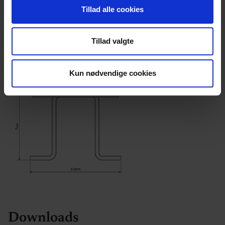
Vi bruger cookies til at tilpasse vores indhold og
Tillad alle cookies
annoncer, til at vise dig funktioner til sociale medier og til
at analysere vores trafik. Vi deler også oplysninger om
Tillad valgte
din brug af vores hjemmeside med vores partnere inden
for sociale medier, annonceringspartnere og
analysepartnere. Vores partnere kan kombinere disse
Kun nødvendige cookies
data med andre oplysninger, du har givet dem, eller som
de har indsamlet fra din brug af deres tjenester.
Downloads