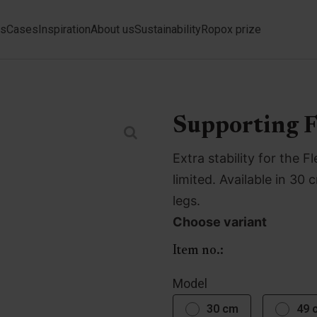
ts
Cases
Inspiration
About us
Sustainability
Ropox prize
Supporting F
Extra stability for the 
limited. Available in 3
legs.
Choose variant
Item no.:
Model
30 cm
49 