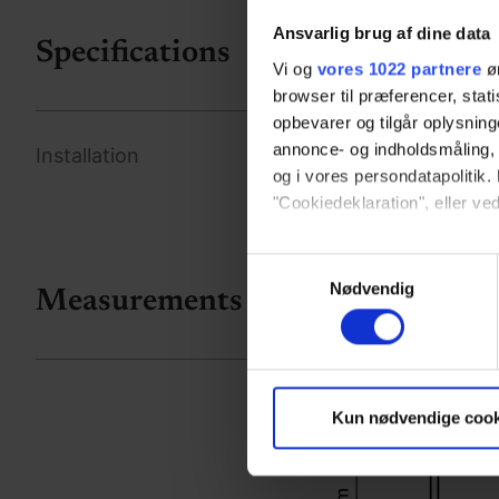
Ansvarlig brug af dine data
Specifications
Vi og
vores 1022 partnere
øn
browser til præferencer, stat
opbevarer og tilgår oplysning
annonce- og indholdsmåling,
Installation
og i vores persondatapolitik. 
"Cookiedeklaration", eller ved
Hvis du tillader det, vil vi og
Samtykkevalg
Indsamle præcise oply
Nødvendig
Measurements
Identificere din enhed
Dine valg anvendes på hele w
Vi bruger cookies til at tilpas
Kun nødvendige cook
vores trafik. Vi deler også 
annonceringspartnere og anal
dem, eller som de har indsaml