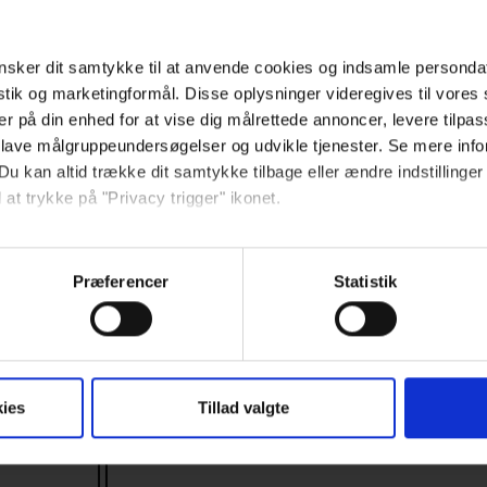
sker dit samtykke til at anvende cookies og indsamle personda
istik og marketingformål. Disse oplysninger videregives til vore
er på din enhed for at vise dig målrettede annoncer, levere tilpas
 lave målgruppeundersøgelser og udvikle tjenester. Se mere inf
Remove the adjusting screw
Du kan altid trække dit samtykke tilbage eller ændre indstillinger
the leg with the screws pr
 at trykke på "Privacy trigger" ikonet.
the manual.
så gerne:
sninger om din placering, der kan være nøjagtig inden for få me
Præferencer
Statistik
 baseret på en scanning af dens unikke karakteristika (fingerprin
ebsitet.
se vores indhold og annoncer, til at vise dig funktioner til sociale
ies
Tillad valgte
oplysninger om din brug af vores hjemmeside med vores partnere i
ysepartnere. Vores partnere kan kombinere disse data med andr
et fra din brug af deres tjenester.