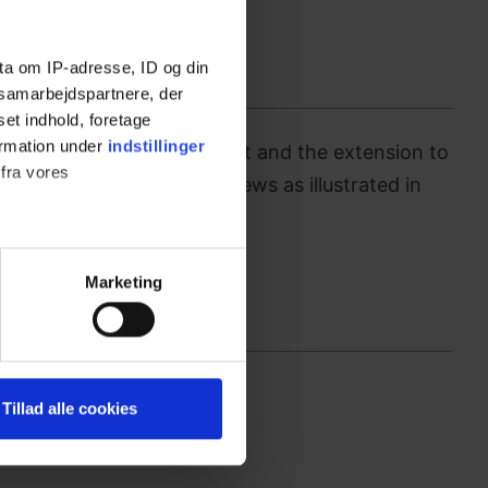
ta om IP-adresse, ID og din
s samarbejdspartnere, der
set indhold, foretage
ormation under
indstillinger
 from the leg. Fit the foot and the extension to
 fra vores
ovided and tighten the screws as illustrated in
ter
Marketing
ting)
 medier og til at analysere
Tillad alle cookies
nden for sociale medier,
e oplysninger, du har givet