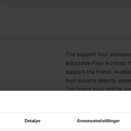
The support foot accessory
adjustable Flexi worktop f
support the frame. Availab
foot mounts directly under
The frame must still be se
alone cannot carry the fra
safe and reliable operatio
functionality.
Detaljer
Annonceindstillinger