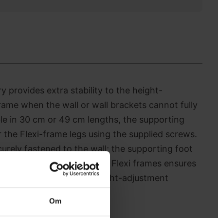
 provides extra stability to the height-
rame when the wall or wall brackets cannot fully
le in 30 cm or 49 cm lengths, the supporting
 the Flexi-frame legs using the supplied screws.
curely fastened to the wall; the supporting foot
me. This accessory for the Flexi frames ensures
n while maintaining full height-adjustment
Om