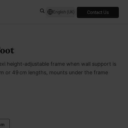
Contact Us
English (UK)
oot
Flexi height-adjustable frame when wall support is
0 cm or 49 cm lengths, mounts under the frame
cm