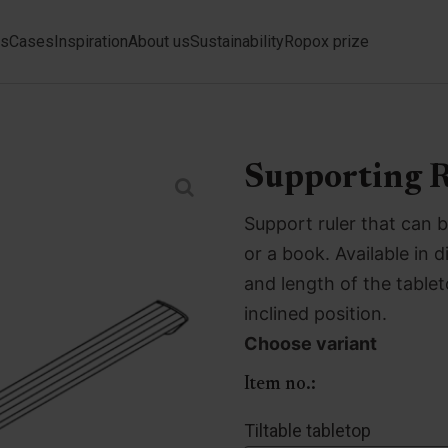
ts
Cases
Inspiration
About us
Sustainability
Ropox prize
Supporting R
Support ruler that can b
or a book. Available in 
and length of the table
inclined position.
Choose variant
Item no.:
Tiltable tabletop