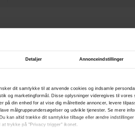
The Supporting Ruler is a 
Detaljer
Annonceindstillinger
Ropox Ergo Table. Designed
papers, books, or notebook
to attach and adjustable a
sker dit samtykke til at anvende cookies og indsamle personda
provides a stable “stop” f
istik og marketingformål. Disse oplysninger videregives til vore
daily activities more comf
er på din enhed for at vise dig målrettede annoncer, levere tilpas
accessible Ergo Table by e
 lave målgruppeundersøgelser og udvikle tjenester. Se mere inf
Du kan altid trække dit samtykke tilbage eller ændre indstillinger
tilted.
 at trykke på "Privacy trigger" ikonet.