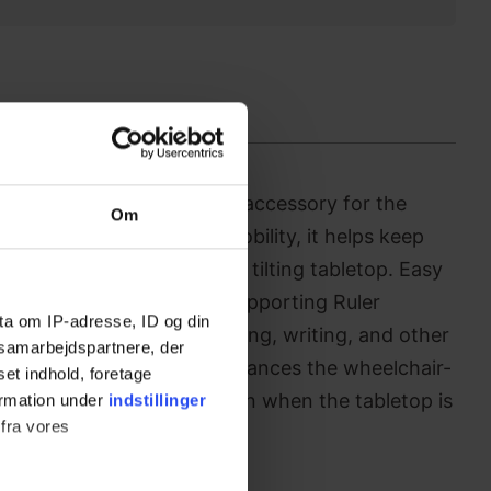
practical and user-friendly accessory for the
Om
 for users with limited mobility, it helps keep
s securely in place on the tilting tabletop. Easy
long the table edge, the Supporting Ruler
ta om IP-adresse, ID og din
or documents, making reading, writing, and other
s samarbejdspartnere, der
ortable and efficient. It enhances the wheelchair-
set indhold, foretage
nsuring items stay put even when the tabletop is
ormation under
indstillinger
 fra vores