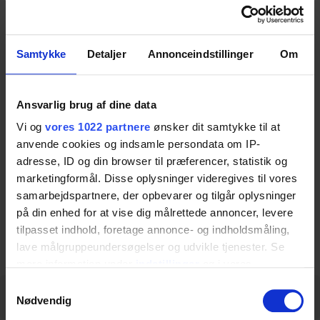
Wall fitting height
Samtykke
Detaljer
Annonceindstillinger
Om
adjustment
Ansvarlig brug af dine data
Can be adjusted in height with allen wrench – 12
Vi og
vores 1022 partnere
ønsker dit samtykke til at
cm
anvende cookies og indsamle persondata om IP-
adresse, ID og din browser til præferencer, statistik og
Item no.:
40-40906
marketingformål. Disse oplysninger videregives til vores
samarbejdspartnere, der opbevarer og tilgår oplysninger
på din enhed for at vise dig målrettede annoncer, levere
Download datasheet
tilpasset indhold, foretage annonce- og indholdsmåling,
lave målgruppeundersøgelser og udvikle tjenester. Se
mere information under
indstillinger
og i vores
persondatapolitik. Du kan altid trække dit samtykke
Samtykkevalg
Specifications
tilbage eller ændre indstillinger fra vores
Nødvendig
"Cookiedeklaration", eller ved at trykke på "Privacy