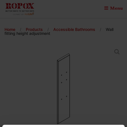
Menu
Home
/
Products
/
Accessible Bathrooms
/
Wall
fitting height adjustment