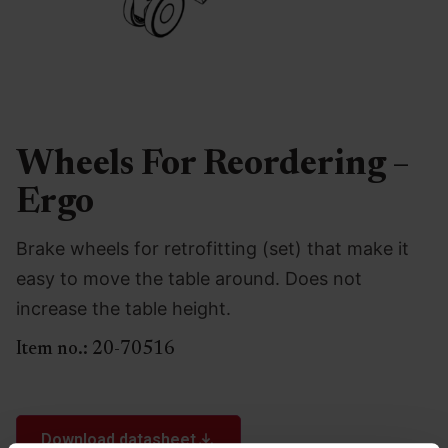
Wheels For Reordering –
Ergo
Brake wheels for retrofitting (set) that make it
easy to move the table around. Does not
increase the table height.
Item no.:
20-70516
Download datasheet