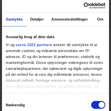
Samtykke
Detaljer
Annonceindstillinger
Om
Description
Specifications
Downloads
Description
Ansvarlig brug af dine data
Vi og
vores 1022 partnere
ønsker dit samtykke til at
anvende cookies og indsamle persondata om IP-
adresse, ID og din browser til præferencer, statistik og
This wheel set is designed for retrofitting an
marketingformål. Disse oplysninger videregives til vores
existing Ropox Ergo Table, making it easy to add
samarbejdspartnere, der opbevarer og tilgår oplysninger
mobility to a table that was originally delivered
på din enhed for at vise dig målrettede annoncer, levere
without wheels. The wheels are equipped with
tilpasset indhold, foretage annonce- og indholdsmåling,
lave målgruppeundersøgelser og udvikle tjenester. Se
effective brakes, ensuring that the table can be
mere information under
indstillinger
og i vores
moved smoothly when needed and locked safely
persondatapolitik. Du kan altid trække dit samtykke
Samtykkevalg
in place during use. When installing the wheels
tilbage eller ændre indstillinger fra vores
Nødvendig
on an existing table, they offer an excellent
"Cookiedeklaration", eller ved at trykke på "Privacy