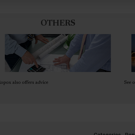
OTHERS
opox also offers advice
See o
Categories
Rop