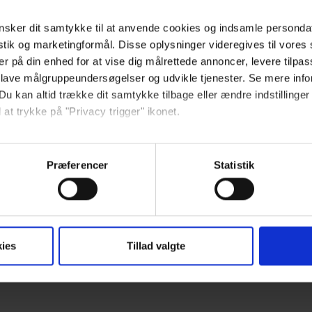
sker dit samtykke til at anvende cookies og indsamle personda
istik og marketingformål. Disse oplysninger videregives til vore
er på din enhed for at vise dig målrettede annoncer, levere tilpas
 lave målgruppeundersøgelser og udvikle tjenester. Se mere inf
Du kan altid trække dit samtykke tilbage eller ændre indstillinger
 at trykke på "Privacy trigger" ikonet.
ROPOX PRODUCTS
så gerne:
ROPOX CHANGING BEDS
sninger om din placering, der kan være nøjagtig inden for få me
Præferencer
Statistik
 baseret på en scanning af dens unikke karakteristika (fingerprin
ebsitet.
se vores indhold og annoncer, til at vise dig funktioner til sociale
ies
Tillad valgte
oplysninger om din brug af vores hjemmeside med vores partnere i
ysepartnere. Vores partnere kan kombinere disse data med andr
et fra din brug af deres tjenester.