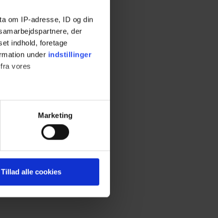
ta om IP-adresse, ID og din
s samarbejdspartnere, der
set indhold, foretage
ormation under
indstillinger
 fra vores
ter
Marketing
ting)
 medier og til at analysere
Tillad alle cookies
nden for sociale medier,
e oplysninger, du har givet