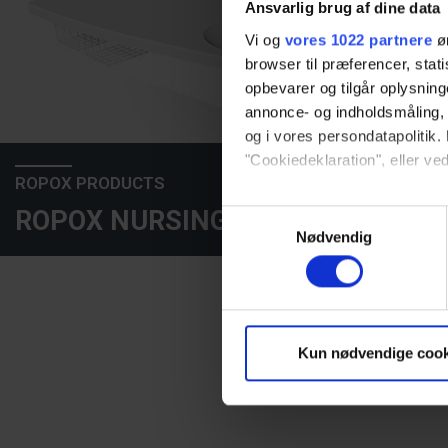
Ansvarlig brug af dine data
Vi og
vores 1022 partnere
øn
browser til præferencer, stat
opbevarer og tilgår oplysning
annonce- og indholdsmåling,
og i vores persondatapolitik. 
"Cookiedeklaration", eller ved
ROPOX PRODUCTS
Hvis du tillader det, vil vi og
ROPOX NURSING TABLES
Samtykkevalg
Indsamle præcise oply
Nødvendig
Identificere din enhed
Dine valg anvendes på hele w
Vi bruger cookies til at tilpas
Kun nødvendige cook
vores trafik. Vi deler også 
annonceringspartnere og anal
dem, eller som de har indsaml