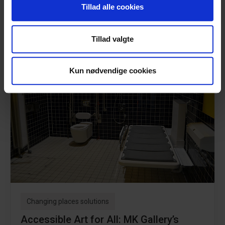
Vi bruger cookies til at tilpasse vores indhold og
Tillad alle cookies
Learn more
annoncer, til at vise dig funktioner til sociale medier og til
at analysere vores trafik. Vi deler også oplysninger om
Tillad valgte
din brug af vores hjemmeside med vores partnere inden
for sociale medier, annonceringspartnere og
analysepartnere. Vores partnere kan kombinere disse
Kun nødvendige cookies
data med andre oplysninger, du har givet dem, eller som
de har indsamlet fra din brug af deres tjenester.
Changing places solutions
Accessible Art for All: MK Gallery’s